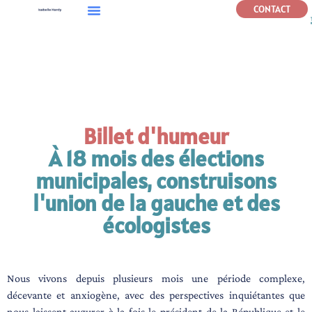
CONTACT
C
Billet d'humeur
À 18 mois des élections
municipales, construisons
l'union de la gauche et des
écologistes
Nous vivons depuis plusieurs mois une période complexe,
décevante et anxiogène, avec des perspectives inquiétantes que
nous laissent augurer à la fois le président de la République et le